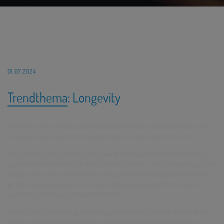
01.07.2024
Trendthema: Longevity
Mittlerweile in aller Munde: Longevity! Das bedeutet übersetzt Langlebigkeit und steht für
die Idee ein möglichst hohes Alter bei gleichzeitig hoher Gesundheit zu erreichen.
Führende Ärzte in diesem Bereich, allen voran der ehemalige Krebs-Arzt Dr. Peter Attia,
zeigen vier Stellschrauben auf, an denen jeder von uns drehen kann, um möglichst gesund
möglichst alt zu werden: Präventive Gesundheitsvorsorge (regelmäßige Checks beim Arzt,
ggf. Nahrungsergänzungsmittel etc.), regelmäßige Bewegung und Krafttraining, eine
proteinreiche Ernährung und möglichst viel Schlaf!
Wer das umsetzt, hat bereits gute Chancen gesund zu altern. Zusätzlich räumt Dr. Peter
Attia dem seelischen Wohlbefinden eine große Rolle ein: Soziale Beziehungen, die uns